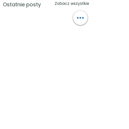
Zobacz wszystkie
Ostatnie posty
Kolonie letnie bez
Dojazd na Cam
elektroniki –
Autokar z Lubli
dlaczego warto?
Warszawy lub
Komentarze
Większa integracja i
Dojazd na kolonie 
dojazd
budowanie relacji
często wyzwanie 