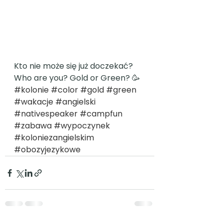
Kto nie może się już doczekać?  
Who are you? Gold or Green? 🥳 
#kolonie
#color
#gold
#green
#wakacje
#angielski
#nativespeaker
#campfun
#zabawa
#wypoczynek
#koloniezangielskim
#obozyjezykowe